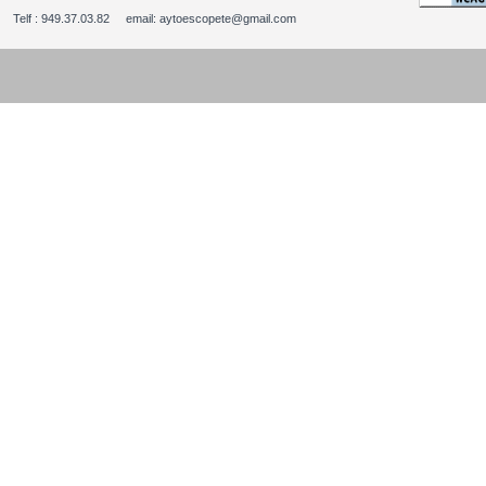
Telf : 949.37.03.82 email: aytoescopete@gmail.com