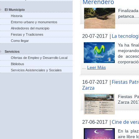
Merendero
El Municipio
Finaliza
petanca...
Historia
Entorno urbano y monumentos
Alrededores del municipio
Fiestas y Tradiciones
|
La tecnolog
20-07-2017
Como llegar
Ya ha fina
mejorando 
Servicios
de acceso
Ofertas de Empleo y Desarrollo Local
corporació
Bibliobus
...
Leer Más
Servicios Asistenciales y Sociales
|
Fiestas Pat
16-07-2017
Zarza
Fiestas P
Zarza 201
|
Cine de ver
27-06-2017
En la pla
aire libre 