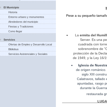
El Municipio
Historia
Pese a su pequeño tamaño 
Entorno urbano y monumentos
Alrededores del municipio
Fiestas y Tradiciones
Como llegar
La
ermita del Humil
Server. Es una pe
Servicios
cuadrada con torreo
Ofertas de Empleo y Desarrollo Local
sobrenombre de "Ca
Bibliobus
protección de la Decla
Servicios Asistenciales y Sociales
de 1949, y la Ley 16/1
Iglesia
de Nuestr
de
origen
románico.
siglo XIII const
Calatravos, tallado 
apuntadas, rasgo pr
durante la Guerra
restaurada gr
LUGARES