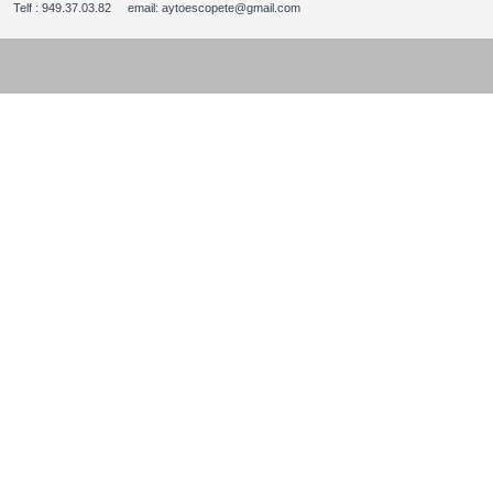
Telf : 949.37.03.82 email: aytoescopete@gmail.com