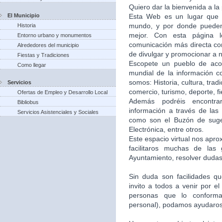
Quiero dar la bienvenida a la
El Municipio
Esta Web es un lugar que 
mundo, y por donde puede
Historia
mejor. Con esta página 
Entorno urbano y monumentos
comunicación más directa co
Alrededores del municipio
de divulgar y promocionar a n
Fiestas y Tradiciones
Escopete un pueblo de aco
Como llegar
mundial de la información c
somos: Historia, cultura, trad
Servicios
comercio, turismo, deporte, f
Ofertas de Empleo y Desarrollo Local
Además podréis encontra
Bibliobus
información a través de las 
Servicios Asistenciales y Sociales
como son el Buzón de suger
Electrónica, entre otros.
Este espacio virtual nos apr
facilitaros muchas de las
Ayuntamiento, resolver dudas,
Sin duda son facilidades q
invito a todos a venir por e
personas que lo conforma
personal), podamos ayudaros 