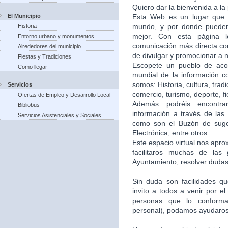
Quiero dar la bienvenida a la
El Municipio
Esta Web es un lugar que 
mundo, y por donde puede
Historia
mejor. Con esta página 
Entorno urbano y monumentos
comunicación más directa co
Alrededores del municipio
de divulgar y promocionar a n
Fiestas y Tradiciones
Escopete un pueblo de aco
Como llegar
mundial de la información c
somos: Historia, cultura, trad
Servicios
comercio, turismo, deporte, f
Ofertas de Empleo y Desarrollo Local
Además podréis encontra
Bibliobus
información a través de las 
Servicios Asistenciales y Sociales
como son el Buzón de suger
Electrónica, entre otros.
Este espacio virtual nos apr
facilitaros muchas de las
Ayuntamiento, resolver dudas,
Sin duda son facilidades q
invito a todos a venir por e
personas que lo conforma
personal), podamos ayudaros 