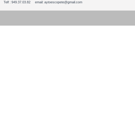
Telf : 949.37.03.82 email: aytoescopete@gmail.com