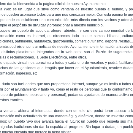
iero dar la bienvenida a la página oficial de nuestro Ayuntamiento.
ta Web es un lugar que sirve como ventana de nuestro pueblo al mundo, y po
nde pueden asomarse todos para que nos conozcan mejor. Con esta página lo qu
 pretende es establecer una comunicación más directa con los vecinos y ademá
mple el propósito de divulgar y promocionar a nuestro municipio.
copete un pueblo de acogida, alegre, abierto… y con este campo mundial de l
formación como es Internet, os ofrecemos todo lo que somos: Historia, cultura
adiciones, patrimonio, naturaleza, gastronomía, comercio, turismo, deporte, fiestas
emás podréis encontrar noticias de nuestro Ayuntamiento e información a través d
s distintas plataformas integradas en la web como son el Buzón de sugerencias
ejas o reclamaciones, la Sede Electrónica, entre otros.
te espacio virtual nos aproxima a todos y cada uno de vosotros y podrá facilitaro
chas de las gestiones que tengáis que hacer en el Ayuntamiento, resolver dudas
formación, impresos, etc.
n duda son facilidades que nos proporciona internet, aunque yo os invito a todos 
nir por el ayuntamiento y tanto yo, como el resto de personas que lo conformamo
quipo de gobierno, secretario y personal), podamos ayudaros de manera activa e
stros tramites.
a ventana abierta al internauta, donde con un solo clic podrá tener acceso a l
formación más actualizada de una manera ágil y dinámica, donde se muestra com
mos: un pueblo vivo que avanza hacia el futuro; un pueblo que respeta sus má
raigadas tradiciones sin dar la espalda al progreso. Sin lugar a dudas, un puebl
n mucho encanto que merece la pena visitar.