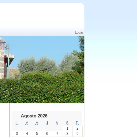
Login
Agosto 2026
L
M
M
J
V
S
D
1
2
3
4
5
6
7
8
9