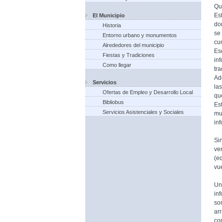
Qu
Es
El Municipio
do
Historia
se
Entorno urbano y monumentos
cu
Alrededores del municipio
Es
Fiestas y Tradiciones
in
Como llegar
tr
Ad
Servicios
la
Ofertas de Empleo y Desarrollo Local
qu
Bibliobus
Es
Servicios Asistenciales y Sociales
mu
in
Si
ve
(e
vue
Un
in
so
ar
co