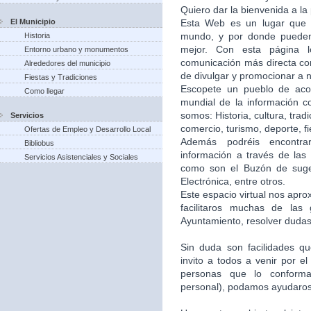
Quiero dar la bienvenida a la
El Municipio
Esta Web es un lugar que 
mundo, y por donde puede
Historia
mejor. Con esta página 
Entorno urbano y monumentos
comunicación más directa co
Alrededores del municipio
de divulgar y promocionar a n
Fiestas y Tradiciones
Escopete un pueblo de aco
Como llegar
mundial de la información c
somos: Historia, cultura, trad
Servicios
comercio, turismo, deporte, f
Ofertas de Empleo y Desarrollo Local
Además podréis encontra
Bibliobus
información a través de las 
Servicios Asistenciales y Sociales
como son el Buzón de suger
Electrónica, entre otros.
Este espacio virtual nos apr
facilitaros muchas de las
Ayuntamiento, resolver dudas,
Sin duda son facilidades q
invito a todos a venir por e
personas que lo conforma
personal), podamos ayudaros 