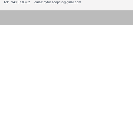
Telf : 949.37.03.82 email: aytoescopete@gmail.com