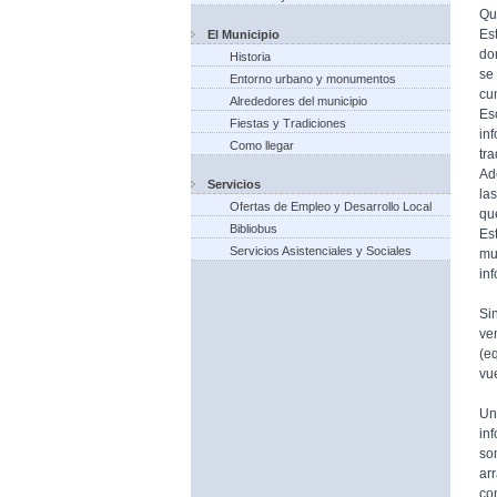
Qu
Es
El Municipio
do
Historia
se
Entorno urbano y monumentos
cu
Alrededores del municipio
Es
Fiestas y Tradiciones
in
Como llegar
tr
Ad
Servicios
la
Ofertas de Empleo y Desarrollo Local
qu
Bibliobus
Es
Servicios Asistenciales y Sociales
mu
in
Si
ve
(e
vue
Un
in
so
ar
co