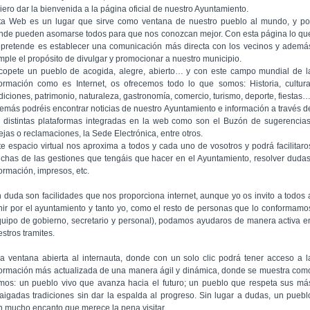
iero dar la bienvenida a la página oficial de nuestro Ayuntamiento.
ta Web es un lugar que sirve como ventana de nuestro pueblo al mundo, y po
nde pueden asomarse todos para que nos conozcan mejor. Con esta página lo qu
 pretende es establecer una comunicación más directa con los vecinos y ademá
mple el propósito de divulgar y promocionar a nuestro municipio.
copete un pueblo de acogida, alegre, abierto… y con este campo mundial de l
formación como es Internet, os ofrecemos todo lo que somos: Historia, cultura
adiciones, patrimonio, naturaleza, gastronomía, comercio, turismo, deporte, fiestas
emás podréis encontrar noticias de nuestro Ayuntamiento e información a través d
s distintas plataformas integradas en la web como son el Buzón de sugerencias
ejas o reclamaciones, la Sede Electrónica, entre otros.
te espacio virtual nos aproxima a todos y cada uno de vosotros y podrá facilitaro
chas de las gestiones que tengáis que hacer en el Ayuntamiento, resolver dudas
formación, impresos, etc.
n duda son facilidades que nos proporciona internet, aunque yo os invito a todos 
nir por el ayuntamiento y tanto yo, como el resto de personas que lo conformamo
quipo de gobierno, secretario y personal), podamos ayudaros de manera activa e
stros tramites.
a ventana abierta al internauta, donde con un solo clic podrá tener acceso a l
formación más actualizada de una manera ágil y dinámica, donde se muestra com
mos: un pueblo vivo que avanza hacia el futuro; un pueblo que respeta sus má
raigadas tradiciones sin dar la espalda al progreso. Sin lugar a dudas, un puebl
n mucho encanto que merece la pena visitar.