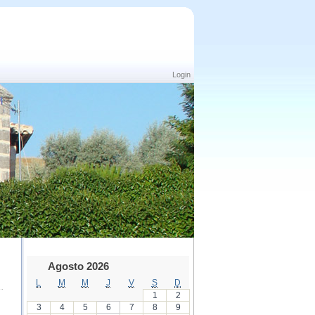
Login
Agosto 2026
L
M
M
J
V
S
D
1
2
3
4
5
6
7
8
9