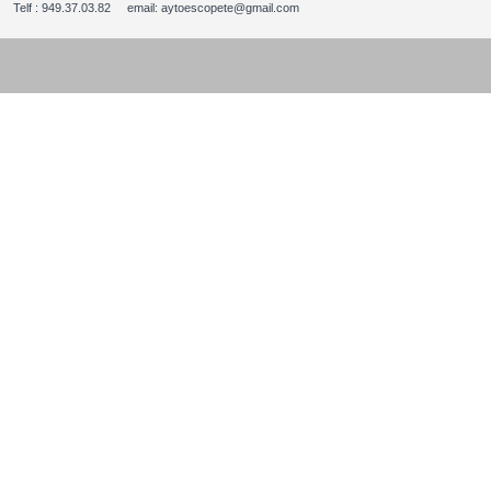
Telf : 949.37.03.82 email: aytoescopete@gmail.com