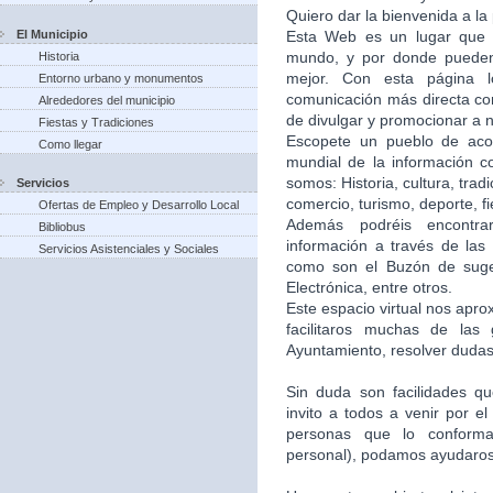
Quiero dar la bienvenida a la
El Municipio
Esta Web es un lugar que 
mundo, y por donde puede
Historia
mejor. Con esta página 
Entorno urbano y monumentos
comunicación más directa co
Alrededores del municipio
de divulgar y promocionar a n
Fiestas y Tradiciones
Escopete un pueblo de aco
Como llegar
mundial de la información c
somos: Historia, cultura, trad
Servicios
comercio, turismo, deporte, f
Ofertas de Empleo y Desarrollo Local
Además podréis encontra
Bibliobus
información a través de las 
Servicios Asistenciales y Sociales
como son el Buzón de suger
Electrónica, entre otros.
Este espacio virtual nos apr
facilitaros muchas de las
Ayuntamiento, resolver dudas,
Sin duda son facilidades q
invito a todos a venir por e
personas que lo conforma
personal), podamos ayudaros 