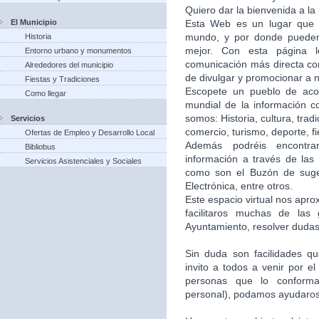
Quiero dar la bienvenida a la
El Municipio
Esta Web es un lugar que 
mundo, y por donde puede
Historia
mejor. Con esta página 
Entorno urbano y monumentos
comunicación más directa co
Alrededores del municipio
de divulgar y promocionar a n
Fiestas y Tradiciones
Escopete un pueblo de aco
Como llegar
mundial de la información c
somos: Historia, cultura, trad
Servicios
comercio, turismo, deporte, f
Ofertas de Empleo y Desarrollo Local
Además podréis encontra
Bibliobus
información a través de las 
Servicios Asistenciales y Sociales
como son el Buzón de suger
Electrónica, entre otros.
Este espacio virtual nos apr
facilitaros muchas de las
Ayuntamiento, resolver dudas,
Sin duda son facilidades q
invito a todos a venir por e
personas que lo conforma
personal), podamos ayudaros 