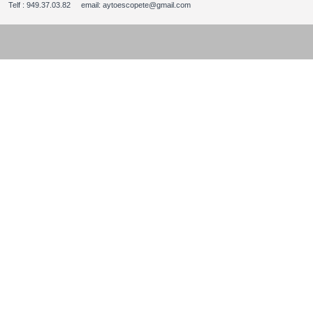
Telf : 949.37.03.82 email: aytoescopete@gmail.com