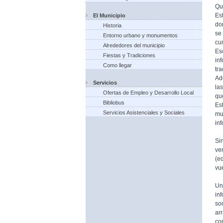
Qu
Es
El Municipio
do
Historia
se
Entorno urbano y monumentos
cu
Alrededores del municipio
Es
Fiestas y Tradiciones
in
Como llegar
tr
Ad
Servicios
la
Ofertas de Empleo y Desarrollo Local
qu
Bibliobus
Es
Servicios Asistenciales y Sociales
mu
in
Si
ve
(e
vue
Un
in
so
ar
co