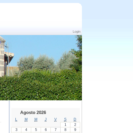
Login
Agosto 2026
L
M
M
J
V
S
D
1
2
3
4
5
6
7
8
9