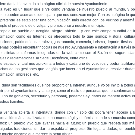
iero dar la bienvenida a la página oficial de nuestro Ayuntamiento.
ta Web es un lugar que sirve como ventana de nuestro pueblo al mundo, y po
nde pueden asomarse todos para que nos conozcan mejor. Con esta página lo qu
 pretende es establecer una comunicación más directa con los vecinos y ademá
mple el propósito de divulgar y promocionar a nuestro municipio.
copete un pueblo de acogida, alegre, abierto… y con este campo mundial de l
formación como es Internet, os ofrecemos todo lo que somos: Historia, cultura
adiciones, patrimonio, naturaleza, gastronomía, comercio, turismo, deporte, fiestas
emás podréis encontrar noticias de nuestro Ayuntamiento e información a través d
s distintas plataformas integradas en la web como son el Buzón de sugerencias
ejas o reclamaciones, la Sede Electrónica, entre otros.
te espacio virtual nos aproxima a todos y cada uno de vosotros y podrá facilitaro
chas de las gestiones que tengáis que hacer en el Ayuntamiento, resolver dudas
formación, impresos, etc.
n duda son facilidades que nos proporciona internet, aunque yo os invito a todos 
nir por el ayuntamiento y tanto yo, como el resto de personas que lo conformamo
quipo de gobierno, secretario y personal), podamos ayudaros de manera activa e
stros tramites.
a ventana abierta al internauta, donde con un solo clic podrá tener acceso a l
formación más actualizada de una manera ágil y dinámica, donde se muestra com
mos: un pueblo vivo que avanza hacia el futuro; un pueblo que respeta sus má
raigadas tradiciones sin dar la espalda al progreso. Sin lugar a dudas, un puebl
n mucho encanto que merece la pena visitar.