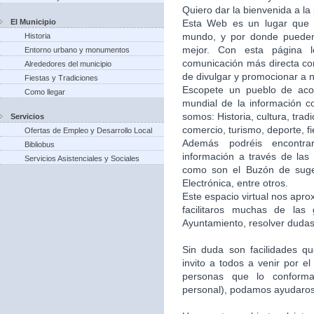
Quiero dar la bienvenida a la
El Municipio
Esta Web es un lugar que 
mundo, y por donde puede
Historia
mejor. Con esta página 
Entorno urbano y monumentos
comunicación más directa co
Alrededores del municipio
de divulgar y promocionar a n
Fiestas y Tradiciones
Escopete un pueblo de aco
Como llegar
mundial de la información c
somos: Historia, cultura, trad
Servicios
comercio, turismo, deporte, f
Ofertas de Empleo y Desarrollo Local
Además podréis encontra
Bibliobus
información a través de las 
Servicios Asistenciales y Sociales
como son el Buzón de suger
Electrónica, entre otros.
Este espacio virtual nos apr
facilitaros muchas de las
Ayuntamiento, resolver dudas,
Sin duda son facilidades q
invito a todos a venir por e
personas que lo conforma
personal), podamos ayudaros 