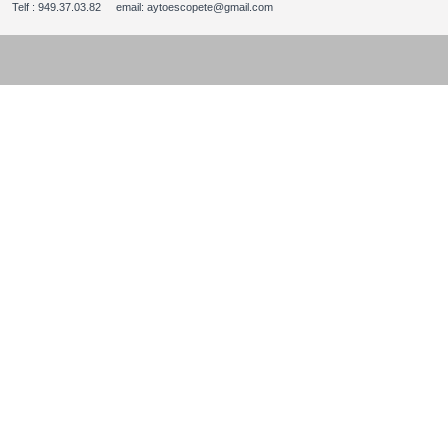
Telf : 949.37.03.82 email: aytoescopete@gmail.com