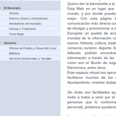
Quiero dar la bienvenida a la
El Municipio
Esta Web es un lugar que 
mundo, y por donde puede
Historia
mejor. Con esta página 
Entorno urbano y monumentos
comunicación más directa co
Alrededores del municipio
de divulgar y promocionar a n
Fiestas y Tradiciones
Escopete un pueblo de aco
Como llegar
mundial de la información c
somos: Historia, cultura, trad
Servicios
comercio, turismo, deporte, f
Ofertas de Empleo y Desarrollo Local
Además podréis encontra
Bibliobus
información a través de las 
Servicios Asistenciales y Sociales
como son el Buzón de suger
Electrónica, entre otros.
Este espacio virtual nos apr
facilitaros muchas de las
Ayuntamiento, resolver dudas,
Sin duda son facilidades q
invito a todos a venir por e
personas que lo conforma
personal), podamos ayudaros 