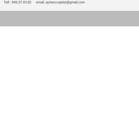
Telf : 949.37.03.82 email: aytoescopete@gmail.com