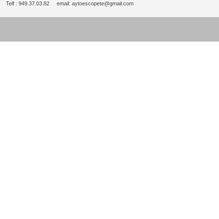
Telf : 949.37.03.82 email: aytoescopete@gmail.com