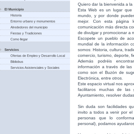
Quiero dar la bienvenida a la
El Municipio
Esta Web es un lugar que 
mundo, y por donde puede
Historia
mejor. Con esta página 
Entorno urbano y monumentos
comunicación más directa co
Alrededores del municipio
de divulgar y promocionar a n
Fiestas y Tradiciones
Escopete un pueblo de aco
Como llegar
mundial de la información c
somos: Historia, cultura, trad
Servicios
comercio, turismo, deporte, f
Ofertas de Empleo y Desarrollo Local
Además podréis encontra
Bibliobus
información a través de las 
Servicios Asistenciales y Sociales
como son el Buzón de suger
Electrónica, entre otros.
Este espacio virtual nos apr
facilitaros muchas de las
Ayuntamiento, resolver dudas,
Sin duda son facilidades q
invito a todos a venir por e
personas que lo conforma
personal), podamos ayudaros 