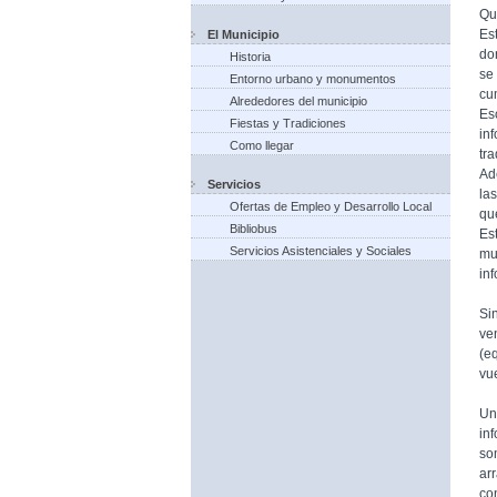
Qu
Es
El Municipio
do
Historia
se
Entorno urbano y monumentos
cu
Alrededores del municipio
Es
Fiestas y Tradiciones
in
Como llegar
tr
Ad
Servicios
la
Ofertas de Empleo y Desarrollo Local
qu
Bibliobus
Es
Servicios Asistenciales y Sociales
mu
in
Si
ve
(e
vue
Un
in
so
ar
co