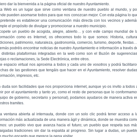
iero dar la bienvenida a la página oficial de nuestro Ayuntamiento.
ta Web es un lugar que sirve como ventana de nuestro pueblo al mundo, y po
nde pueden asomarse todos para que nos conozcan mejor. Con esta página lo qu
 pretende es establecer una comunicación más directa con los vecinos y ademá
mple el propósito de divulgar y promocionar a nuestro municipio.
copete un pueblo de acogida, alegre, abierto… y con este campo mundial de l
formación como es Internet, os ofrecemos todo lo que somos: Historia, cultura
adiciones, patrimonio, naturaleza, gastronomía, comercio, turismo, deporte, fiestas
emás podréis encontrar noticias de nuestro Ayuntamiento e información a través d
s distintas plataformas integradas en la web como son el Buzón de sugerencias
ejas o reclamaciones, la Sede Electrónica, entre otros.
te espacio virtual nos aproxima a todos y cada uno de vosotros y podrá facilitaro
chas de las gestiones que tengáis que hacer en el Ayuntamiento, resolver dudas
formación, impresos, etc.
n duda son facilidades que nos proporciona internet, aunque yo os invito a todos 
nir por el ayuntamiento y tanto yo, como el resto de personas que lo conformamo
quipo de gobierno, secretario y personal), podamos ayudaros de manera activa e
stros tramites.
a ventana abierta al internauta, donde con un solo clic podrá tener acceso a l
formación más actualizada de una manera ágil y dinámica, donde se muestra com
mos: un pueblo vivo que avanza hacia el futuro; un pueblo que respeta sus má
raigadas tradiciones sin dar la espalda al progreso. Sin lugar a dudas, un puebl
n mucho encanto que merece la pena visitar.