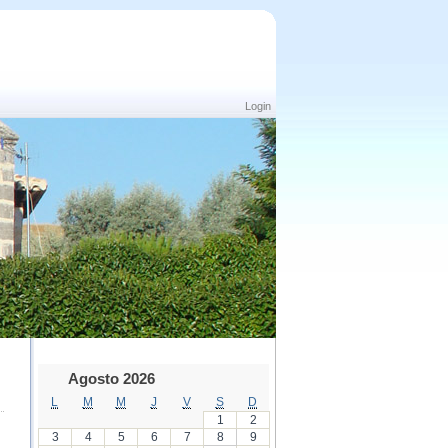
Login
Agosto 2026
L
M
M
J
V
S
D
1
2
3
4
5
6
7
8
9