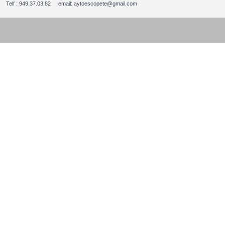
Telf : 949.37.03.82 email: aytoescopete@gmail.com