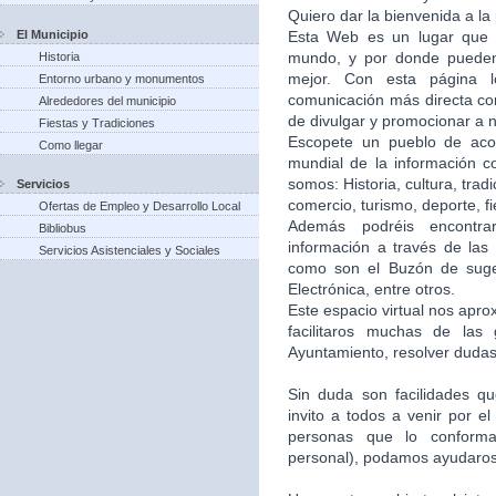
Quiero dar la bienvenida a la
El Municipio
Esta Web es un lugar que 
mundo, y por donde puede
Historia
mejor. Con esta página 
Entorno urbano y monumentos
comunicación más directa co
Alrededores del municipio
de divulgar y promocionar a n
Fiestas y Tradiciones
Escopete un pueblo de aco
Como llegar
mundial de la información c
somos: Historia, cultura, trad
Servicios
comercio, turismo, deporte, f
Ofertas de Empleo y Desarrollo Local
Además podréis encontra
Bibliobus
información a través de las 
Servicios Asistenciales y Sociales
como son el Buzón de suger
Electrónica, entre otros.
Este espacio virtual nos apr
facilitaros muchas de las
Ayuntamiento, resolver dudas,
Sin duda son facilidades q
invito a todos a venir por e
personas que lo conforma
personal), podamos ayudaros 