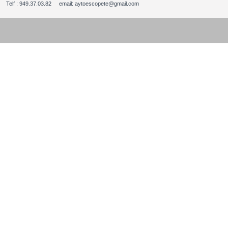
Telf : 949.37.03.82 email: aytoescopete@gmail.com