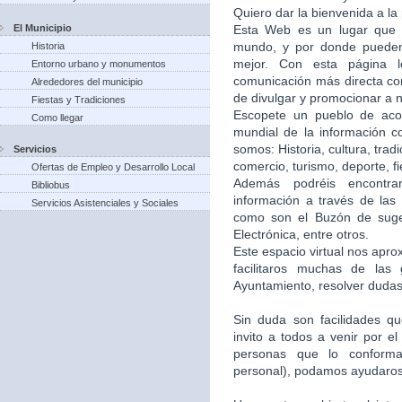
Quiero dar la bienvenida a la
El Municipio
Esta Web es un lugar que 
mundo, y por donde puede
Historia
mejor. Con esta página 
Entorno urbano y monumentos
comunicación más directa co
Alrededores del municipio
de divulgar y promocionar a n
Fiestas y Tradiciones
Escopete un pueblo de aco
Como llegar
mundial de la información c
somos: Historia, cultura, trad
Servicios
comercio, turismo, deporte, f
Ofertas de Empleo y Desarrollo Local
Además podréis encontra
Bibliobus
información a través de las 
Servicios Asistenciales y Sociales
como son el Buzón de suger
Electrónica, entre otros.
Este espacio virtual nos apr
facilitaros muchas de las
Ayuntamiento, resolver dudas,
Sin duda son facilidades q
invito a todos a venir por e
personas que lo conforma
personal), podamos ayudaros 