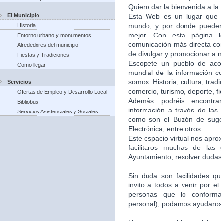
Quiero dar la bienvenida a la
El Municipio
Esta Web es un lugar que 
mundo, y por donde puede
Historia
mejor. Con esta página 
Entorno urbano y monumentos
comunicación más directa co
Alrededores del municipio
de divulgar y promocionar a n
Fiestas y Tradiciones
Escopete un pueblo de aco
Como llegar
mundial de la información c
somos: Historia, cultura, trad
Servicios
comercio, turismo, deporte, f
Ofertas de Empleo y Desarrollo Local
Además podréis encontra
Bibliobus
información a través de las 
Servicios Asistenciales y Sociales
como son el Buzón de suger
Electrónica, entre otros.
Este espacio virtual nos apr
facilitaros muchas de las
Ayuntamiento, resolver dudas,
Sin duda son facilidades q
invito a todos a venir por e
personas que lo conforma
personal), podamos ayudaros 