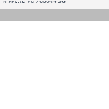
Telf : 949.37.03.82 email: aytoescopete@gmail.com