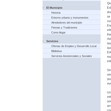
Qu
Es
El Municipio
do
Historia
se
Entorno urbano y monumentos
cu
Alrededores del municipio
Es
Fiestas y Tradiciones
in
Como llegar
tr
Ad
Servicios
la
Ofertas de Empleo y Desarrollo Local
qu
Bibliobus
Es
Servicios Asistenciales y Sociales
mu
in
Si
ve
(e
vue
Un
in
so
ar
co