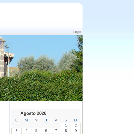
Login
Agosto 2026
L
M
M
J
V
S
D
1
2
3
4
5
6
7
8
9