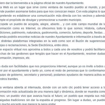
iero dar la bienvenida a la página oficial de nuestro Ayuntamiento.
ta Web es un lugar que sirve como ventana de nuestro pueblo al mundo, y po
nde pueden asomarse todos para que nos conozcan mejor. Con esta página lo qu
 pretende es establecer una comunicación más directa con los vecinos y ademá
mple el propósito de divulgar y promocionar a nuestro municipio.
copete un pueblo de acogida, alegre, abierto… y con este campo mundial de l
formación como es Internet, os ofrecemos todo lo que somos: Historia, cultura
adiciones, patrimonio, naturaleza, gastronomía, comercio, turismo, deporte, fiestas
emás podréis encontrar noticias de nuestro Ayuntamiento e información a través d
s distintas plataformas integradas en la web como son el Buzón de sugerencias
ejas o reclamaciones, la Sede Electrónica, entre otros.
te espacio virtual nos aproxima a todos y cada uno de vosotros y podrá facilitaro
chas de las gestiones que tengáis que hacer en el Ayuntamiento, resolver dudas
formación, impresos, etc.
n duda son facilidades que nos proporciona internet, aunque yo os invito a todos 
nir por el ayuntamiento y tanto yo, como el resto de personas que lo conformamo
quipo de gobierno, secretario y personal), podamos ayudaros de manera activa e
stros tramites.
a ventana abierta al internauta, donde con un solo clic podrá tener acceso a l
formación más actualizada de una manera ágil y dinámica, donde se muestra com
mos: un pueblo vivo que avanza hacia el futuro; un pueblo que respeta sus má
raigadas tradiciones sin dar la espalda al progreso. Sin lugar a dudas, un puebl
n mucho encanto que merece la pena visitar.