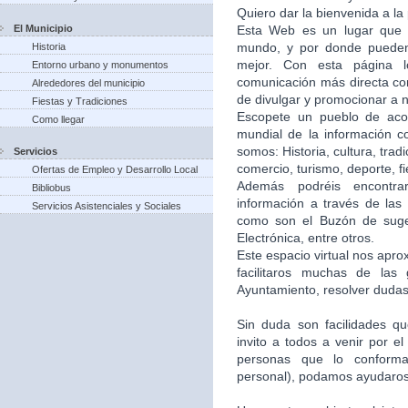
Quiero dar la bienvenida a la
El Municipio
Esta Web es un lugar que 
mundo, y por donde puede
Historia
mejor. Con esta página 
Entorno urbano y monumentos
comunicación más directa co
Alrededores del municipio
de divulgar y promocionar a n
Fiestas y Tradiciones
Escopete un pueblo de aco
Como llegar
mundial de la información c
somos: Historia, cultura, trad
Servicios
comercio, turismo, deporte, f
Ofertas de Empleo y Desarrollo Local
Además podréis encontra
Bibliobus
información a través de las 
Servicios Asistenciales y Sociales
como son el Buzón de suger
Electrónica, entre otros.
Este espacio virtual nos apr
facilitaros muchas de las
Ayuntamiento, resolver dudas,
Sin duda son facilidades q
invito a todos a venir por e
personas que lo conforma
personal), podamos ayudaros 