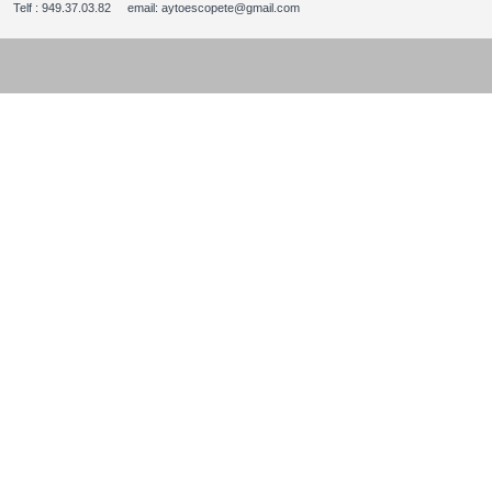
Telf : 949.37.03.82 email: aytoescopete@gmail.com