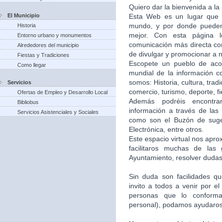
Quiero dar la bienvenida a la
El Municipio
Esta Web es un lugar que 
mundo, y por donde puede
Historia
mejor. Con esta página 
Entorno urbano y monumentos
comunicación más directa co
Alrededores del municipio
de divulgar y promocionar a n
Fiestas y Tradiciones
Escopete un pueblo de aco
Como llegar
mundial de la información c
somos: Historia, cultura, trad
Servicios
comercio, turismo, deporte, f
Ofertas de Empleo y Desarrollo Local
Además podréis encontra
Bibliobus
información a través de las 
Servicios Asistenciales y Sociales
como son el Buzón de suger
Electrónica, entre otros.
Este espacio virtual nos apr
facilitaros muchas de las
Ayuntamiento, resolver dudas,
Sin duda son facilidades q
invito a todos a venir por e
personas que lo conforma
personal), podamos ayudaros 