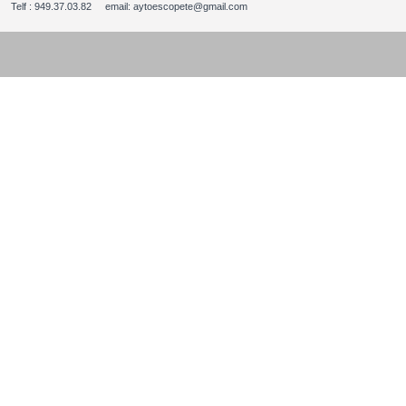
Telf : 949.37.03.82 email: aytoescopete@gmail.com