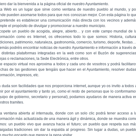
iero dar la bienvenida a la página oficial de nuestro Ayuntamiento.
ta Web es un lugar que sirve como ventana de nuestro pueblo al mundo, y po
nde pueden asomarse todos para que nos conozcan mejor. Con esta página lo qu
 pretende es establecer una comunicación más directa con los vecinos y ademá
mple el propósito de divulgar y promocionar a nuestro municipio.
copete un pueblo de acogida, alegre, abierto… y con este campo mundial de l
formación como es Internet, os ofrecemos todo lo que somos: Historia, cultura
adiciones, patrimonio, naturaleza, gastronomía, comercio, turismo, deporte, fiestas
emás podréis encontrar noticias de nuestro Ayuntamiento e información a través d
s distintas plataformas integradas en la web como son el Buzón de sugerencias
ejas o reclamaciones, la Sede Electrónica, entre otros.
te espacio virtual nos aproxima a todos y cada uno de vosotros y podrá facilitaro
chas de las gestiones que tengáis que hacer en el Ayuntamiento, resolver dudas
formación, impresos, etc.
n duda son facilidades que nos proporciona internet, aunque yo os invito a todos 
nir por el ayuntamiento y tanto yo, como el resto de personas que lo conformamo
quipo de gobierno, secretario y personal), podamos ayudaros de manera activa e
stros tramites.
a ventana abierta al internauta, donde con un solo clic podrá tener acceso a l
formación más actualizada de una manera ágil y dinámica, donde se muestra com
mos: un pueblo vivo que avanza hacia el futuro; un pueblo que respeta sus má
raigadas tradiciones sin dar la espalda al progreso. Sin lugar a dudas, un puebl
n mucho encanto que merece la pena visitar.