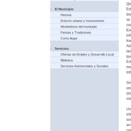
Qu
Es
El Municipio
do
Historia
se
Entorno urbano y monumentos
cu
Alrededores del municipio
Es
Fiestas y Tradiciones
in
Como llegar
tr
Ad
Servicios
la
Ofertas de Empleo y Desarrollo Local
qu
Bibliobus
Es
Servicios Asistenciales y Sociales
mu
in
Si
ve
(e
vue
Un
in
so
ar
co