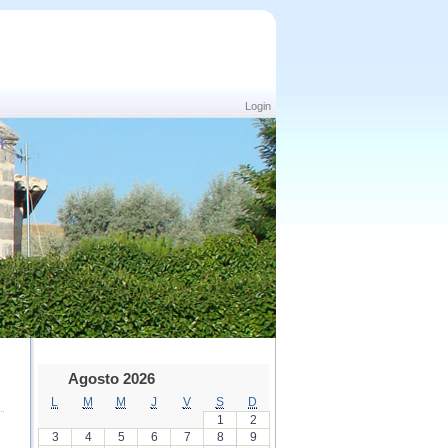
Login
Agosto 2026
L
M
M
J
V
S
D
1
2
3
4
5
6
7
8
9