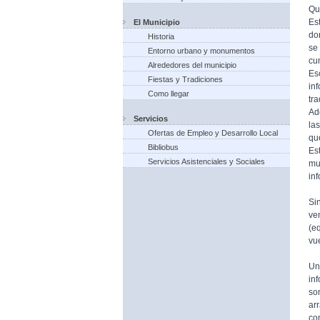
Qu
Es
El Municipio
do
Historia
se
Entorno urbano y monumentos
cu
Alrededores del municipio
Es
Fiestas y Tradiciones
in
Como llegar
tr
Ad
Servicios
la
Ofertas de Empleo y Desarrollo Local
qu
Bibliobus
Es
Servicios Asistenciales y Sociales
mu
in
Si
ve
(e
vue
Un
in
so
ar
co