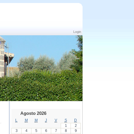
Login
Agosto 2026
L
M
M
J
V
S
D
1
2
3
4
5
6
7
8
9