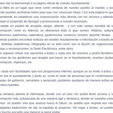
iero dar la bienvenida a la página oficial de nuestro Ayuntamiento.
ta Web es un lugar que sirve como ventana de nuestro pueblo al mundo, y po
nde pueden asomarse todos para que nos conozcan mejor. Con esta página lo qu
 pretende es establecer una comunicación más directa con los vecinos y ademá
mple el propósito de divulgar y promocionar a nuestro municipio.
copete un pueblo de acogida, alegre, abierto… y con este campo mundial de l
formación como es Internet, os ofrecemos todo lo que somos: Historia, cultura
adiciones, patrimonio, naturaleza, gastronomía, comercio, turismo, deporte, fiestas
emás podréis encontrar noticias de nuestro Ayuntamiento e información a través d
s distintas plataformas integradas en la web como son el Buzón de sugerencias
ejas o reclamaciones, la Sede Electrónica, entre otros.
te espacio virtual nos aproxima a todos y cada uno de vosotros y podrá facilitaro
chas de las gestiones que tengáis que hacer en el Ayuntamiento, resolver dudas
formación, impresos, etc.
n duda son facilidades que nos proporciona internet, aunque yo os invito a todos 
nir por el ayuntamiento y tanto yo, como el resto de personas que lo conformamo
quipo de gobierno, secretario y personal), podamos ayudaros de manera activa e
stros tramites.
a ventana abierta al internauta, donde con un solo clic podrá tener acceso a l
formación más actualizada de una manera ágil y dinámica, donde se muestra com
mos: un pueblo vivo que avanza hacia el futuro; un pueblo que respeta sus má
raigadas tradiciones sin dar la espalda al progreso. Sin lugar a dudas, un puebl
n mucho encanto que merece la pena visitar.