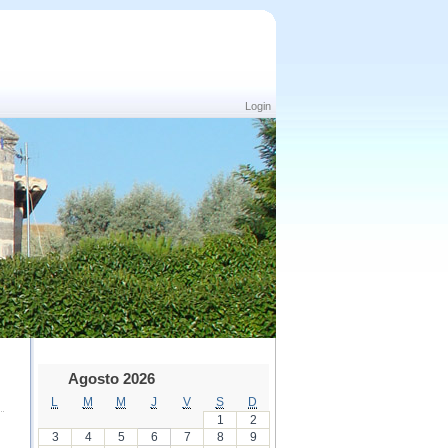
Login
Agosto 2026
L
M
M
J
V
S
D
1
2
3
4
5
6
7
8
9