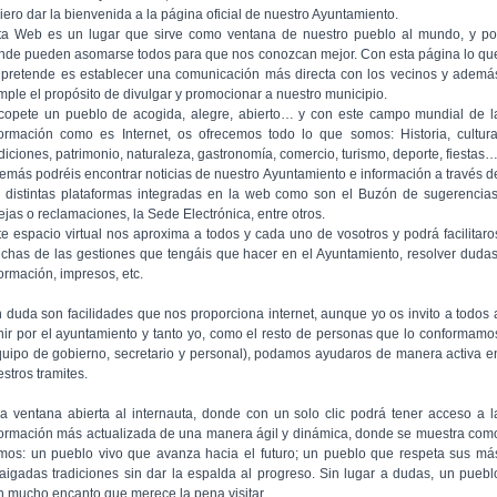
iero dar la bienvenida a la página oficial de nuestro Ayuntamiento.
ta Web es un lugar que sirve como ventana de nuestro pueblo al mundo, y po
nde pueden asomarse todos para que nos conozcan mejor. Con esta página lo qu
 pretende es establecer una comunicación más directa con los vecinos y ademá
mple el propósito de divulgar y promocionar a nuestro municipio.
copete un pueblo de acogida, alegre, abierto… y con este campo mundial de l
formación como es Internet, os ofrecemos todo lo que somos: Historia, cultura
adiciones, patrimonio, naturaleza, gastronomía, comercio, turismo, deporte, fiestas
emás podréis encontrar noticias de nuestro Ayuntamiento e información a través d
s distintas plataformas integradas en la web como son el Buzón de sugerencias
ejas o reclamaciones, la Sede Electrónica, entre otros.
te espacio virtual nos aproxima a todos y cada uno de vosotros y podrá facilitaro
chas de las gestiones que tengáis que hacer en el Ayuntamiento, resolver dudas
formación, impresos, etc.
n duda son facilidades que nos proporciona internet, aunque yo os invito a todos 
nir por el ayuntamiento y tanto yo, como el resto de personas que lo conformamo
quipo de gobierno, secretario y personal), podamos ayudaros de manera activa e
stros tramites.
a ventana abierta al internauta, donde con un solo clic podrá tener acceso a l
formación más actualizada de una manera ágil y dinámica, donde se muestra com
mos: un pueblo vivo que avanza hacia el futuro; un pueblo que respeta sus má
raigadas tradiciones sin dar la espalda al progreso. Sin lugar a dudas, un puebl
n mucho encanto que merece la pena visitar.