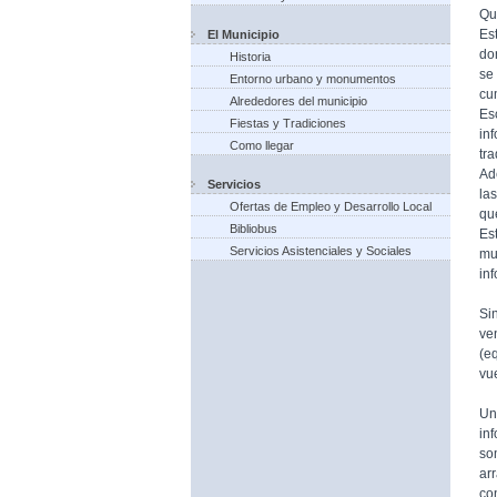
Qu
Es
El Municipio
do
Historia
se
Entorno urbano y monumentos
cu
Alrededores del municipio
Es
Fiestas y Tradiciones
in
Como llegar
tr
Ad
Servicios
la
Ofertas de Empleo y Desarrollo Local
qu
Bibliobus
Es
Servicios Asistenciales y Sociales
mu
in
Si
ve
(e
vue
Un
in
so
ar
co