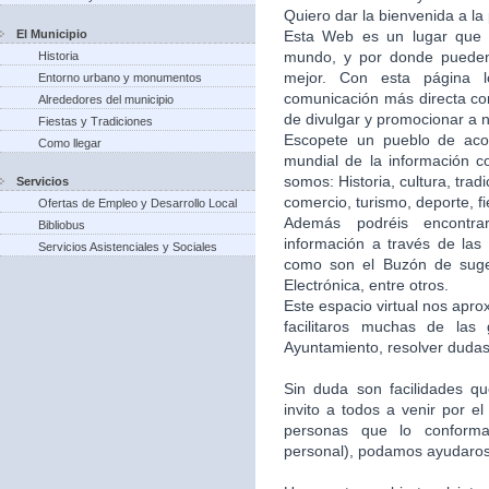
Quiero dar la bienvenida a la
El Municipio
Esta Web es un lugar que 
mundo, y por donde puede
Historia
mejor. Con esta página 
Entorno urbano y monumentos
comunicación más directa co
Alrededores del municipio
de divulgar y promocionar a n
Fiestas y Tradiciones
Escopete un pueblo de aco
Como llegar
mundial de la información c
somos: Historia, cultura, trad
Servicios
comercio, turismo, deporte, f
Ofertas de Empleo y Desarrollo Local
Además podréis encontra
Bibliobus
información a través de las 
Servicios Asistenciales y Sociales
como son el Buzón de suger
Electrónica, entre otros.
Este espacio virtual nos apr
facilitaros muchas de las
Ayuntamiento, resolver dudas,
Sin duda son facilidades q
invito a todos a venir por e
personas que lo conforma
personal), podamos ayudaros 