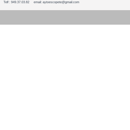
Telf : 949.37.03.82 email: aytoescopete@gmail.com