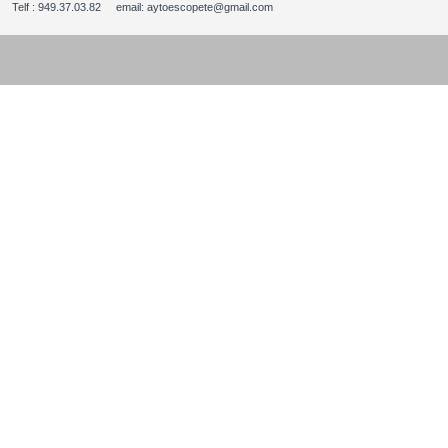
Telf : 949.37.03.82 email: aytoescopete@gmail.com