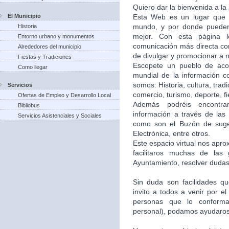
Quiero dar la bienvenida a la
El Municipio
Esta Web es un lugar que 
mundo, y por donde puede
Historia
mejor. Con esta página 
Entorno urbano y monumentos
comunicación más directa co
Alrededores del municipio
de divulgar y promocionar a n
Fiestas y Tradiciones
Escopete un pueblo de aco
Como llegar
mundial de la información c
somos: Historia, cultura, trad
Servicios
comercio, turismo, deporte, f
Ofertas de Empleo y Desarrollo Local
Además podréis encontra
Bibliobus
información a través de las 
Servicios Asistenciales y Sociales
como son el Buzón de suger
Electrónica, entre otros.
Este espacio virtual nos apr
facilitaros muchas de las
Ayuntamiento, resolver dudas,
Sin duda son facilidades q
invito a todos a venir por e
personas que lo conforma
personal), podamos ayudaros 