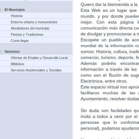
Quiero dar la bienvenida a la
El Municipio
Esta Web es un lugar que 
mundo, y por donde puede
Historia
mejor. Con esta página 
Entorno urbano y monumentos
comunicación más directa co
Alrededores del municipio
de divulgar y promocionar a n
Fiestas y Tradiciones
Escopete un pueblo de aco
Como llegar
mundial de la información c
somos: Historia, cultura, trad
Servicios
comercio, turismo, deporte, f
Ofertas de Empleo y Desarrollo Local
Además podréis encontra
Bibliobus
información a través de las 
Servicios Asistenciales y Sociales
como son el Buzón de suger
Electrónica, entre otros.
Este espacio virtual nos apr
facilitaros muchas de las
Ayuntamiento, resolver dudas,
Sin duda son facilidades q
invito a todos a venir por e
personas que lo conforma
personal), podamos ayudaros 