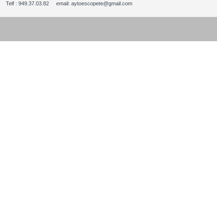
Telf : 949.37.03.82 email: aytoescopete@gmail.com