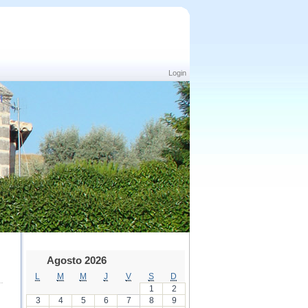
Login
Agosto 2026
L
M
M
J
V
S
D
1
2
3
4
5
6
7
8
9