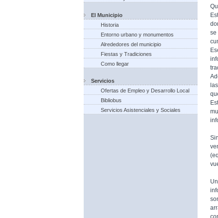
Qu
Es
El Municipio
do
Historia
se
Entorno urbano y monumentos
cu
Alrededores del municipio
Es
Fiestas y Tradiciones
in
Como llegar
tr
Ad
Servicios
la
Ofertas de Empleo y Desarrollo Local
qu
Bibliobus
Es
Servicios Asistenciales y Sociales
mu
in
Si
ve
(e
vue
Un
in
so
ar
co