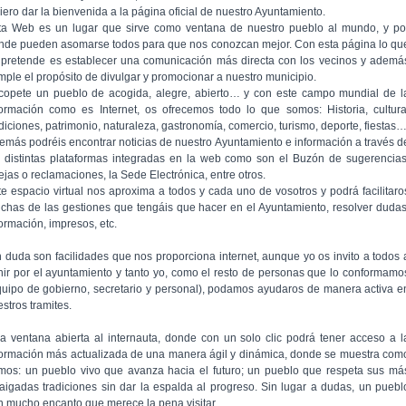
iero dar la bienvenida a la página oficial de nuestro Ayuntamiento.
ta Web es un lugar que sirve como ventana de nuestro pueblo al mundo, y po
nde pueden asomarse todos para que nos conozcan mejor. Con esta página lo qu
 pretende es establecer una comunicación más directa con los vecinos y ademá
mple el propósito de divulgar y promocionar a nuestro municipio.
copete un pueblo de acogida, alegre, abierto… y con este campo mundial de l
formación como es Internet, os ofrecemos todo lo que somos: Historia, cultura
adiciones, patrimonio, naturaleza, gastronomía, comercio, turismo, deporte, fiestas
emás podréis encontrar noticias de nuestro Ayuntamiento e información a través d
s distintas plataformas integradas en la web como son el Buzón de sugerencias
ejas o reclamaciones, la Sede Electrónica, entre otros.
te espacio virtual nos aproxima a todos y cada uno de vosotros y podrá facilitaro
chas de las gestiones que tengáis que hacer en el Ayuntamiento, resolver dudas
formación, impresos, etc.
n duda son facilidades que nos proporciona internet, aunque yo os invito a todos 
nir por el ayuntamiento y tanto yo, como el resto de personas que lo conformamo
quipo de gobierno, secretario y personal), podamos ayudaros de manera activa e
stros tramites.
a ventana abierta al internauta, donde con un solo clic podrá tener acceso a l
formación más actualizada de una manera ágil y dinámica, donde se muestra com
mos: un pueblo vivo que avanza hacia el futuro; un pueblo que respeta sus má
raigadas tradiciones sin dar la espalda al progreso. Sin lugar a dudas, un puebl
n mucho encanto que merece la pena visitar.