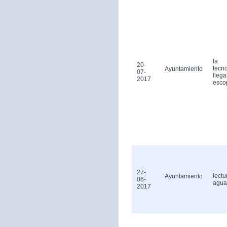
la
20-
tecn
Ayuntamiento
07-
llega
2017
esco
27-
lectu
Ayuntamiento
06-
agua
2017