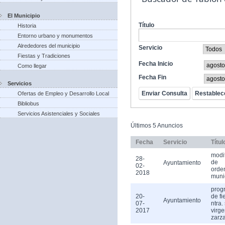
El Municipio
Título
Historia
Entorno urbano y monumentos
Alrededores del municipio
Servicio
Fiestas y Tradiciones
Fecha Inicio
Como llegar
Fecha Fin
Servicios
Ofertas de Empleo y Desarrollo Local
Bibliobus
Servicios Asistenciales y Sociales
Últimos 5 Anuncios
Fecha
Servicio
Títul
modi
28-
de
Ayuntamiento
02-
orde
2018
muni
prog
20-
de fi
Ayuntamiento
07-
ntra.
2017
virge
zarz