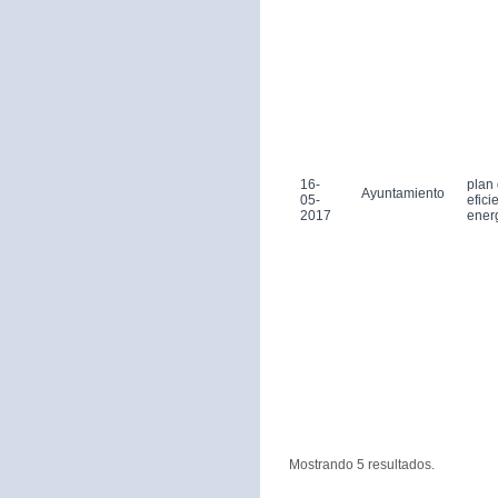
16-
plan
Ayuntamiento
05-
efici
2017
ener
Mostrando 5 resultados.