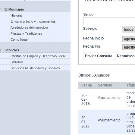
El Municipio
Título
Historia
Entorno urbano y monumentos
Alrededores del municipio
Servicio
Fiestas y Tradiciones
Fecha Inicio
Como llegar
Fecha Fin
Servicios
Ofertas de Empleo y Desarrollo Local
Bibliobus
Servicios Asistenciales y Sociales
Últimos 5 Anuncios
Fecha
Servicio
Títul
modi
28-
de
Ayuntamiento
02-
orde
2018
muni
prog
20-
de fi
Ayuntamiento
07-
ntra.
2017
virge
zarz