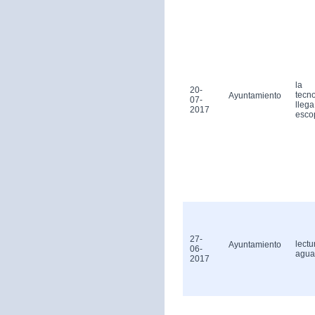
la
20-
tecn
Ayuntamiento
07-
llega
2017
esco
27-
lectu
Ayuntamiento
06-
agua
2017