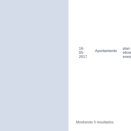
16-
plan
Ayuntamiento
05-
efici
2017
ener
Mostrando 5 resultados.