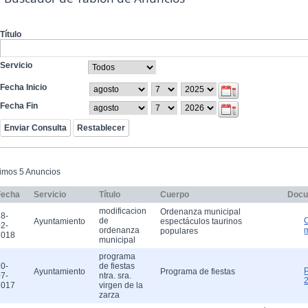
Título
Servicio
Fecha Inicio
Fecha Fin
timos 5 Anuncios
Fecha
Servicio
Título
Cuerpo
Docu
modificacion
Ordenanza municipal
8-
de
Ayuntamiento
espectáculos taurinos
2-
ordenanza
populares
2018
municipal
programa
0-
de fiestas
Ayuntamiento
Programa de fiestas
7-
ntra. sra.
2017
virgen de la
zarza