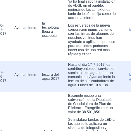
Ya ha finalizado la instalación
de ADSL en el pueblo,
mejorando las conexiones
tanto de telefonía fija como de
acceso a Internet.
la
0-
Los esfuerzos de la nueva
tecnología
Ayuntamiento
7-
corporación municipal junto
llega a
2017
con las firmas de algunos de
escopete
nuestros vecinos han
ayudado a agilizar el proceso
para que todos podamos
hacer uso de una red más
rápida y eficaz.
Hasta el día 17-7-2017 los
contribuyentes del servicio de
7-
suministro de agua deberan
lectura del
Ayuntamiento
6-
comunicar al Ayuntamiento la
agua 2017
2017
lectura de sus contadores de
agua. Lunes de 10 a 13h
Escopete recibe una
subvención de la Diputación
de Guadalajara de Plan de
Eficiencia Energética por un
valor de 38.501,85€
Se instalará farolas de LED a
las que se le aplicará un
sistema de telegestion y