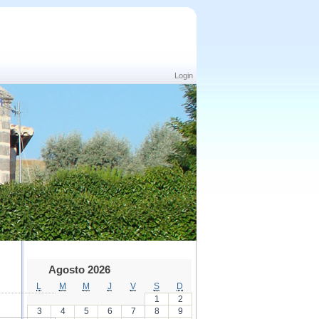
Login
Agosto 2026
L
M
M
J
V
S
D
1
2
3
4
5
6
7
8
9