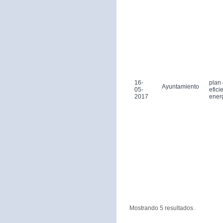
16-
plan
Ayuntamiento
05-
efici
2017
ener
Mostrando 5 resultados.