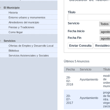
El Municipio
Título
Historia
Entorno urbano y monumentos
Alrededores del municipio
Servicio
Fiestas y Tradiciones
Fecha Inicio
Como llegar
Fecha Fin
Servicios
Ofertas de Empleo y Desarrollo Local
Bibliobus
Servicios Asistenciales y Sociales
Últimos 5 Anuncios
Fecha
Servicio
Títul
modi
28-
de
Ayuntamiento
02-
orde
2018
muni
prog
20-
de fi
Ayuntamiento
07-
ntra.
2017
virge
zarz