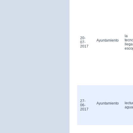
la
20-
tecn
Ayuntamiento
07-
llega
2017
esco
27-
lectu
Ayuntamiento
06-
agua
2017