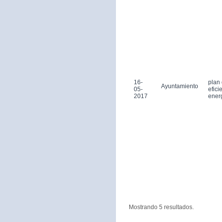
16-
plan
Ayuntamiento
05-
efici
2017
ener
Mostrando 5 resultados.