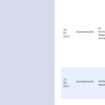
la
20-
tecn
Ayuntamiento
07-
llega
2017
esco
27-
lectu
Ayuntamiento
06-
agua
2017