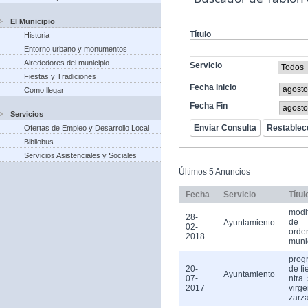
El Municipio
Título
Historia
Entorno urbano y monumentos
Alrededores del municipio
Servicio
Fiestas y Tradiciones
Fecha Inicio
Como llegar
Fecha Fin
Servicios
Ofertas de Empleo y Desarrollo Local
Bibliobus
Servicios Asistenciales y Sociales
Últimos 5 Anuncios
Fecha
Servicio
Títul
modi
28-
de
Ayuntamiento
02-
orde
2018
muni
prog
20-
de fi
Ayuntamiento
07-
ntra.
2017
virge
zarz