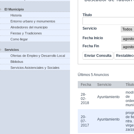
El Municipio
Título
Historia
Entorno urbano y monumentos
Alrededores del municipio
Servicio
Fiestas y Tradiciones
Fecha Inicio
Como llegar
Fecha Fin
Servicios
Ofertas de Empleo y Desarrollo Local
Bibliobus
Servicios Asistenciales y Sociales
Últimos 5 Anuncios
Fecha
Servicio
Títul
modi
28-
de
Ayuntamiento
02-
orde
2018
muni
prog
20-
de fi
Ayuntamiento
07-
ntra.
2017
virge
zarz