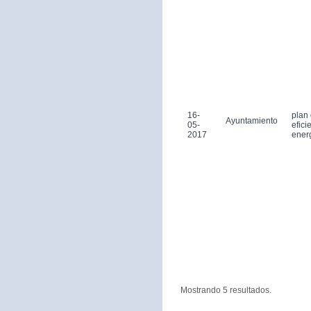
16-
plan
Ayuntamiento
05-
efici
2017
ener
Mostrando 5 resultados.