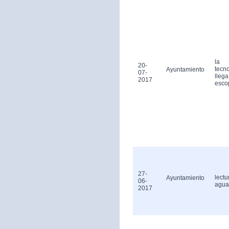
la
20-
tecn
Ayuntamiento
07-
llega
2017
esco
27-
lectu
Ayuntamiento
06-
agua
2017