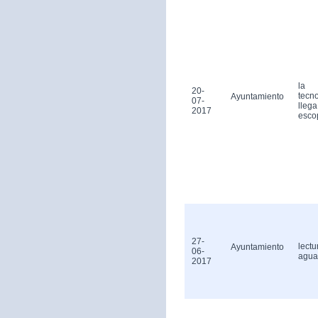
la
20-
tecn
Ayuntamiento
07-
llega
2017
esco
27-
lectu
Ayuntamiento
06-
agua
2017