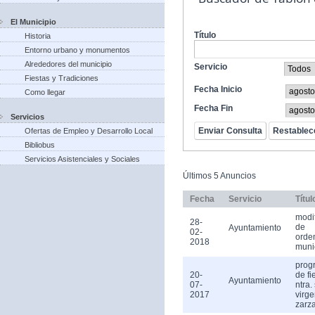
El Municipio
Título
Historia
Entorno urbano y monumentos
Alrededores del municipio
Servicio
Fiestas y Tradiciones
Fecha Inicio
Como llegar
Fecha Fin
Servicios
Ofertas de Empleo y Desarrollo Local
Bibliobus
Servicios Asistenciales y Sociales
Últimos 5 Anuncios
Fecha
Servicio
Títul
modi
28-
de
Ayuntamiento
02-
orde
2018
muni
prog
20-
de fi
Ayuntamiento
07-
ntra.
2017
virge
zarz