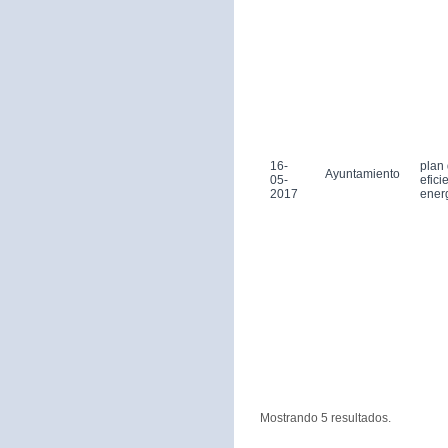
16-
plan
Ayuntamiento
05-
efici
2017
ener
Mostrando 5 resultados.