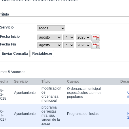
Título
Servicio
Fecha Inicio
Fecha Fin
timos 5 Anuncios
Fecha
Servicio
Título
Cuerpo
Docu
modificacion
Ordenanza municipal
8-
de
Ayuntamiento
espectáculos taurinos
2-
ordenanza
populares
2018
municipal
programa
0-
de fiestas
Ayuntamiento
Programa de fiestas
7-
ntra. sra.
2017
virgen de la
zarza