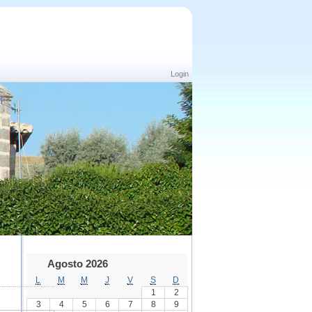
Login
Agosto 2026
L
M
M
J
V
S
D
1
2
3
4
5
6
7
8
9