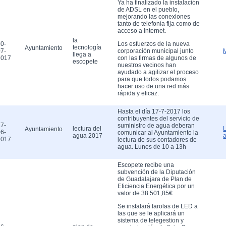
Ya ha finalizado la instalación
de ADSL en el pueblo,
mejorando las conexiones
tanto de telefonía fija como de
acceso a Internet.
la
0-
Los esfuerzos de la nueva
tecnología
Ayuntamiento
7-
corporación municipal junto
llega a
2017
con las firmas de algunos de
escopete
nuestros vecinos han
ayudado a agilizar el proceso
para que todos podamos
hacer uso de una red más
rápida y eficaz.
Hasta el día 17-7-2017 los
contribuyentes del servicio de
7-
suministro de agua deberan
lectura del
Ayuntamiento
6-
comunicar al Ayuntamiento la
agua 2017
2017
lectura de sus contadores de
agua. Lunes de 10 a 13h
Escopete recibe una
subvención de la Diputación
de Guadalajara de Plan de
Eficiencia Energética por un
valor de 38.501,85€
Se instalará farolas de LED a
las que se le aplicará un
sistema de telegestion y