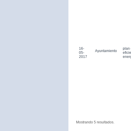
16-
plan
Ayuntamiento
05-
efici
2017
ener
Mostrando 5 resultados.