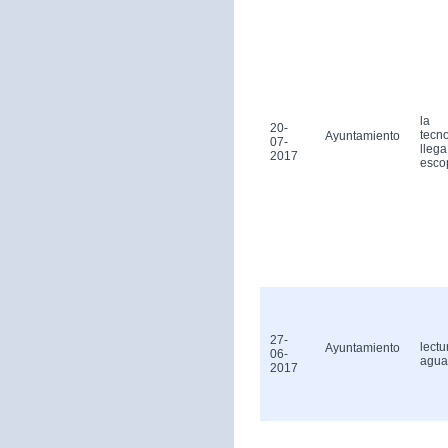
la
20-
tecn
Ayuntamiento
07-
llega
2017
esco
27-
lectu
Ayuntamiento
06-
agua
2017