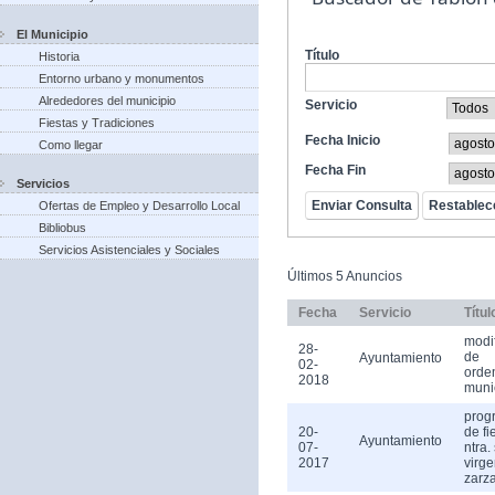
El Municipio
Título
Historia
Entorno urbano y monumentos
Alrededores del municipio
Servicio
Fiestas y Tradiciones
Fecha Inicio
Como llegar
Fecha Fin
Servicios
Ofertas de Empleo y Desarrollo Local
Bibliobus
Servicios Asistenciales y Sociales
Últimos 5 Anuncios
Fecha
Servicio
Títul
modi
28-
de
Ayuntamiento
02-
orde
2018
muni
prog
20-
de fi
Ayuntamiento
07-
ntra.
2017
virge
zarz