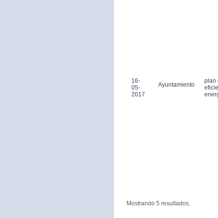
16-
plan
Ayuntamiento
05-
efici
2017
ener
Mostrando 5 resultados.