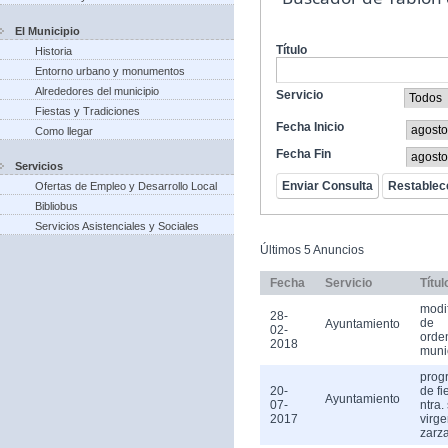
El Municipio
Título
Historia
Entorno urbano y monumentos
Alrededores del municipio
Servicio
Fiestas y Tradiciones
Fecha Inicio
Como llegar
Fecha Fin
Servicios
Ofertas de Empleo y Desarrollo Local
Bibliobus
Servicios Asistenciales y Sociales
Últimos 5 Anuncios
Fecha
Servicio
Títul
modi
28-
de
Ayuntamiento
02-
orde
2018
muni
prog
20-
de fi
Ayuntamiento
07-
ntra.
2017
virge
zarz