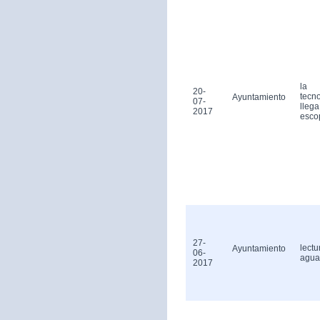
la
20-
tecn
Ayuntamiento
07-
llega
2017
esco
27-
lectu
Ayuntamiento
06-
agua
2017