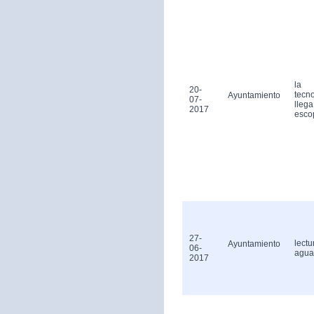
la
20-
tecn
Ayuntamiento
07-
llega
2017
esco
27-
lectu
Ayuntamiento
06-
agua
2017