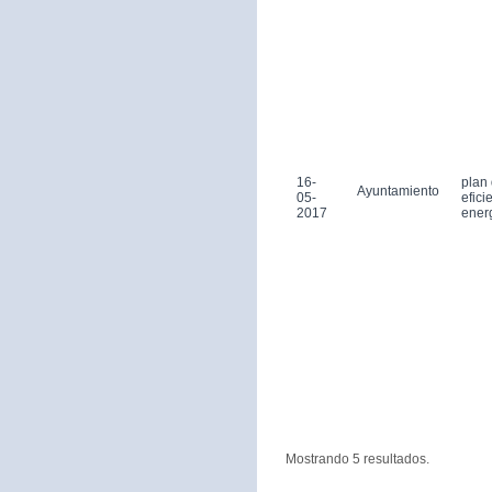
16-
plan
Ayuntamiento
05-
efici
2017
ener
Mostrando 5 resultados.