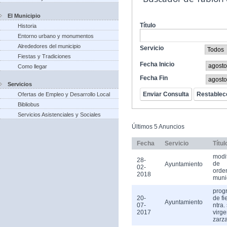
El Municipio
Título
Historia
Entorno urbano y monumentos
Alrededores del municipio
Servicio
Fiestas y Tradiciones
Fecha Inicio
Como llegar
Fecha Fin
Servicios
Ofertas de Empleo y Desarrollo Local
Bibliobus
Servicios Asistenciales y Sociales
Últimos 5 Anuncios
Fecha
Servicio
Títul
modi
28-
de
Ayuntamiento
02-
orde
2018
muni
prog
20-
de fi
Ayuntamiento
07-
ntra.
2017
virge
zarz