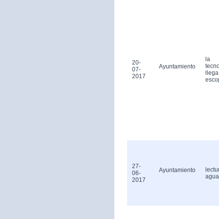
la
20-
tecn
Ayuntamiento
07-
llega
2017
esco
27-
lectu
Ayuntamiento
06-
agua
2017