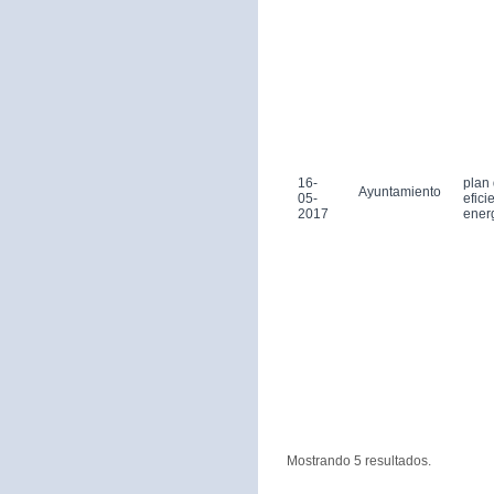
16-
plan
Ayuntamiento
05-
efici
2017
ener
Mostrando 5 resultados.