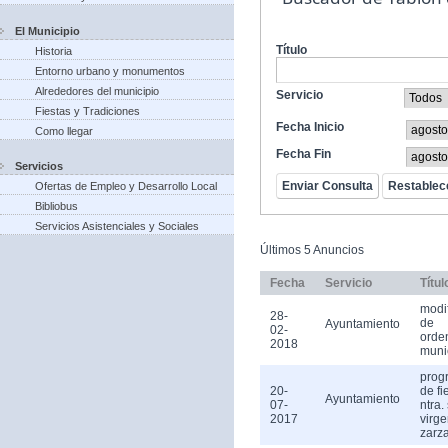
El Municipio
Título
Historia
Entorno urbano y monumentos
Alrededores del municipio
Servicio
Fiestas y Tradiciones
Fecha Inicio
Como llegar
Fecha Fin
Servicios
Ofertas de Empleo y Desarrollo Local
Bibliobus
Servicios Asistenciales y Sociales
Últimos 5 Anuncios
Fecha
Servicio
Títul
modi
28-
de
Ayuntamiento
02-
orde
2018
muni
prog
20-
de fi
Ayuntamiento
07-
ntra.
2017
virge
zarz