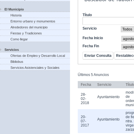
El Municipio
Título
Historia
Entorno urbano y monumentos
Alrededores del municipio
Servicio
Fiestas y Tradiciones
Fecha Inicio
Como llegar
Fecha Fin
Servicios
Ofertas de Empleo y Desarrollo Local
Bibliobus
Servicios Asistenciales y Sociales
Últimos 5 Anuncios
Fecha
Servicio
Títul
modi
28-
de
Ayuntamiento
02-
orde
2018
muni
prog
20-
de fi
Ayuntamiento
07-
ntra.
2017
virge
zarz