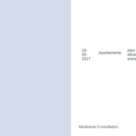
16-
plan
Ayuntamiento
05-
efici
2017
ener
Mostrando 5 resultados.