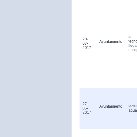
la
20-
tecn
Ayuntamiento
07-
llega
2017
esco
27-
lectu
Ayuntamiento
06-
agua
2017