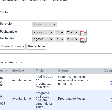
Título
Servicio
Fecha Inicio
Fecha Fin
timos 5 Anuncios
Fecha
Servicio
Título
Cuerpo
Docu
modificacion
Ordenanza municipal
8-
de
Ayuntamiento
espectáculos taurinos
2-
ordenanza
populares
2018
municipal
programa
0-
de fiestas
Ayuntamiento
Programa de fiestas
7-
ntra. sra.
2017
virgen de la
zarza