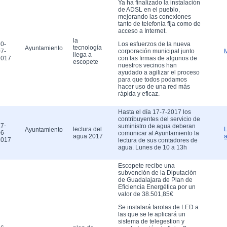
Ya ha finalizado la instalación
de ADSL en el pueblo,
mejorando las conexiones
tanto de telefonía fija como de
acceso a Internet.
la
0-
Los esfuerzos de la nueva
tecnología
Ayuntamiento
7-
corporación municipal junto
llega a
2017
con las firmas de algunos de
escopete
nuestros vecinos han
ayudado a agilizar el proceso
para que todos podamos
hacer uso de una red más
rápida y eficaz.
Hasta el día 17-7-2017 los
contribuyentes del servicio de
7-
suministro de agua deberan
lectura del
Ayuntamiento
6-
comunicar al Ayuntamiento la
agua 2017
2017
lectura de sus contadores de
agua. Lunes de 10 a 13h
Escopete recibe una
subvención de la Diputación
de Guadalajara de Plan de
Eficiencia Energética por un
valor de 38.501,85€
Se instalará farolas de LED a
las que se le aplicará un
sistema de telegestion y