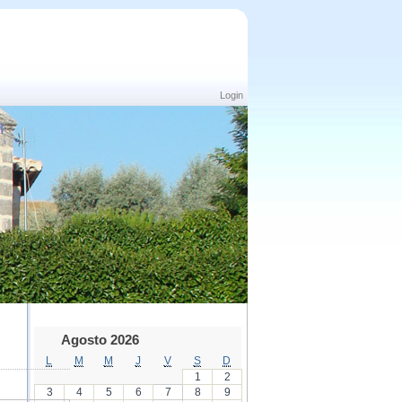
Login
Agosto 2026
L
M
M
J
V
S
D
1
2
3
4
5
6
7
8
9