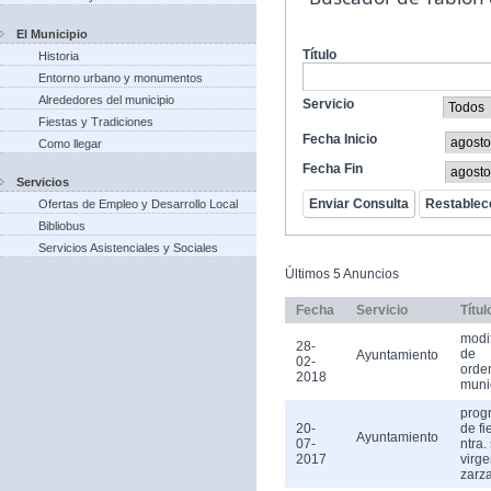
El Municipio
Título
Historia
Entorno urbano y monumentos
Alrededores del municipio
Servicio
Fiestas y Tradiciones
Fecha Inicio
Como llegar
Fecha Fin
Servicios
Ofertas de Empleo y Desarrollo Local
Bibliobus
Servicios Asistenciales y Sociales
Últimos 5 Anuncios
Fecha
Servicio
Títul
modi
28-
de
Ayuntamiento
02-
orde
2018
muni
prog
20-
de fi
Ayuntamiento
07-
ntra.
2017
virge
zarz