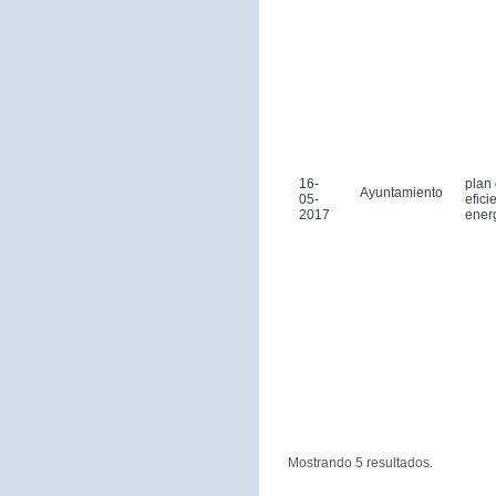
16-
plan
Ayuntamiento
05-
efici
2017
ener
Mostrando 5 resultados.