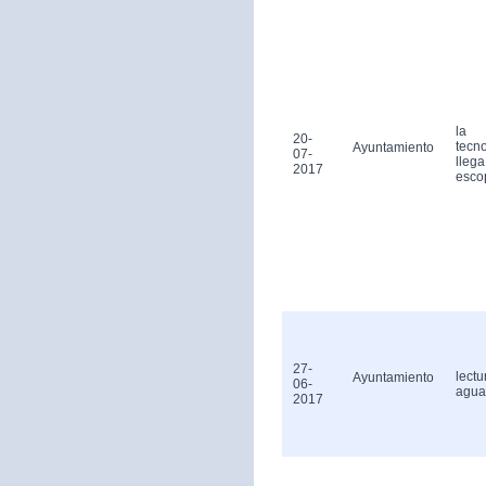
la
20-
tecn
Ayuntamiento
07-
llega
2017
esco
27-
lectu
Ayuntamiento
06-
agua
2017