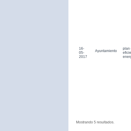
16-
plan
Ayuntamiento
05-
efici
2017
ener
Mostrando 5 resultados.