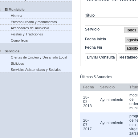
El Municipio
Título
Historia
Entorno urbano y monumentos
Alrededores del municipio
Servicio
Fiestas y Tradiciones
Fecha Inicio
Como llegar
Fecha Fin
Servicios
Ofertas de Empleo y Desarrollo Local
Bibliobus
Servicios Asistenciales y Sociales
Últimos 5 Anuncios
Fecha
Servicio
Títul
modi
28-
de
Ayuntamiento
02-
orde
2018
muni
prog
20-
de fi
Ayuntamiento
07-
ntra.
2017
virge
zarz