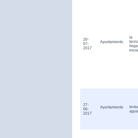
la
20-
tecn
Ayuntamiento
07-
llega
2017
esco
27-
lectu
Ayuntamiento
06-
agua
2017