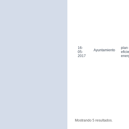
16-
plan
Ayuntamiento
05-
efici
2017
ener
Mostrando 5 resultados.