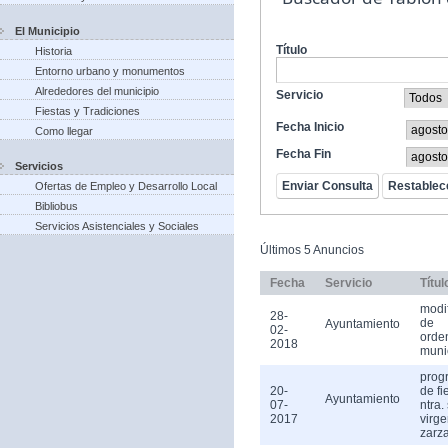
El Municipio
Título
Historia
Entorno urbano y monumentos
Alrededores del municipio
Servicio
Fiestas y Tradiciones
Fecha Inicio
Como llegar
Fecha Fin
Servicios
Ofertas de Empleo y Desarrollo Local
Bibliobus
Servicios Asistenciales y Sociales
Últimos 5 Anuncios
Fecha
Servicio
Títul
modi
28-
de
Ayuntamiento
02-
orde
2018
muni
prog
20-
de fi
Ayuntamiento
07-
ntra.
2017
virge
zarz