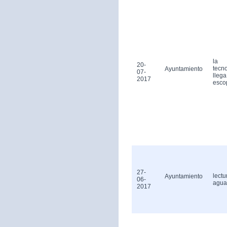
la
20-
tecn
Ayuntamiento
07-
llega
2017
esco
27-
lectu
Ayuntamiento
06-
agua
2017