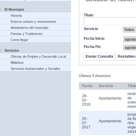
El Municipio
Título
Historia
Entorno urbano y monumentos
Alrededores del municipio
Servicio
Fiestas y Tradiciones
Fecha Inicio
Como llegar
Fecha Fin
Servicios
Ofertas de Empleo y Desarrollo Local
Bibliobus
Servicios Asistenciales y Sociales
Últimos 5 Anuncios
Fecha
Servicio
Títul
modi
28-
de
Ayuntamiento
02-
orde
2018
muni
prog
20-
de fi
Ayuntamiento
07-
ntra.
2017
virge
zarz