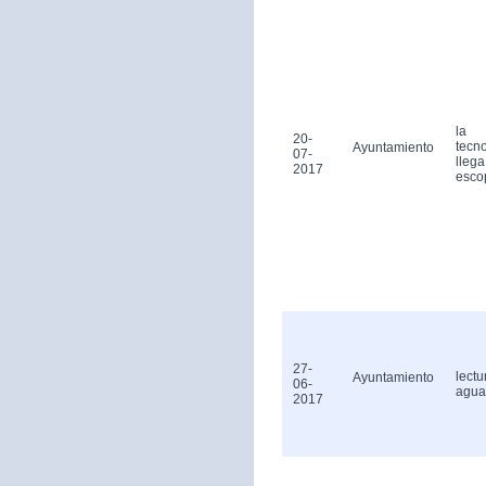
la
20-
tecn
Ayuntamiento
07-
llega
2017
esco
27-
lectu
Ayuntamiento
06-
agua
2017