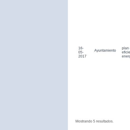
16-
plan
Ayuntamiento
05-
efici
2017
ener
Mostrando 5 resultados.