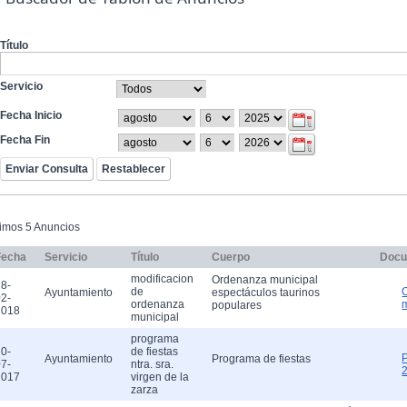
Título
Servicio
Fecha Inicio
Fecha Fin
timos 5 Anuncios
Fecha
Servicio
Título
Cuerpo
Docu
modificacion
Ordenanza municipal
8-
de
Ayuntamiento
espectáculos taurinos
2-
ordenanza
populares
2018
municipal
programa
0-
de fiestas
Ayuntamiento
Programa de fiestas
7-
ntra. sra.
2017
virgen de la
zarza