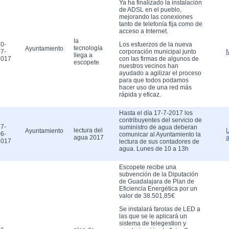
Ya ha finalizado la instalación
de ADSL en el pueblo,
mejorando las conexiones
tanto de telefonía fija como de
acceso a Internet.
la
0-
Los esfuerzos de la nueva
tecnología
Ayuntamiento
7-
corporación municipal junto
llega a
2017
con las firmas de algunos de
escopete
nuestros vecinos han
ayudado a agilizar el proceso
para que todos podamos
hacer uso de una red más
rápida y eficaz.
Hasta el día 17-7-2017 los
contribuyentes del servicio de
7-
suministro de agua deberan
lectura del
Ayuntamiento
6-
comunicar al Ayuntamiento la
agua 2017
2017
lectura de sus contadores de
agua. Lunes de 10 a 13h
Escopete recibe una
subvención de la Diputación
de Guadalajara de Plan de
Eficiencia Energética por un
valor de 38.501,85€
Se instalará farolas de LED a
las que se le aplicará un
sistema de telegestion y