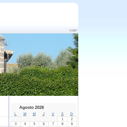
Login
Agosto 2026
L
M
M
J
V
S
D
1
2
3
4
5
6
7
8
9