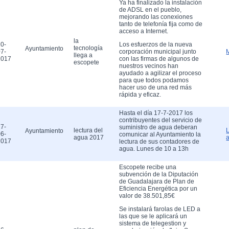
Ya ha finalizado la instalación
de ADSL en el pueblo,
mejorando las conexiones
tanto de telefonía fija como de
acceso a Internet.
la
0-
Los esfuerzos de la nueva
tecnología
Ayuntamiento
7-
corporación municipal junto
llega a
2017
con las firmas de algunos de
escopete
nuestros vecinos han
ayudado a agilizar el proceso
para que todos podamos
hacer uso de una red más
rápida y eficaz.
Hasta el día 17-7-2017 los
contribuyentes del servicio de
7-
suministro de agua deberan
lectura del
Ayuntamiento
6-
comunicar al Ayuntamiento la
agua 2017
2017
lectura de sus contadores de
agua. Lunes de 10 a 13h
Escopete recibe una
subvención de la Diputación
de Guadalajara de Plan de
Eficiencia Energética por un
valor de 38.501,85€
Se instalará farolas de LED a
las que se le aplicará un
sistema de telegestion y