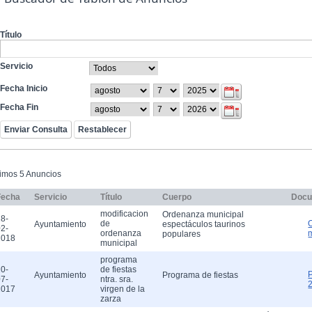
Título
Servicio
Fecha Inicio
Fecha Fin
timos 5 Anuncios
Fecha
Servicio
Título
Cuerpo
Docu
modificacion
Ordenanza municipal
8-
de
Ayuntamiento
espectáculos taurinos
2-
ordenanza
populares
2018
municipal
programa
0-
de fiestas
Ayuntamiento
Programa de fiestas
7-
ntra. sra.
2017
virgen de la
zarza