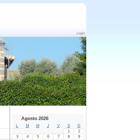
Login
Agosto 2026
L
M
M
J
V
S
D
1
2
3
4
5
6
7
8
9