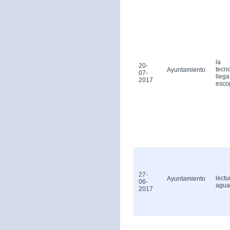
la
20-
tecn
Ayuntamiento
07-
llega
2017
esco
27-
lectu
Ayuntamiento
06-
agua
2017