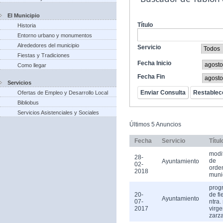
El Municipio
Título
Historia
Entorno urbano y monumentos
Alrededores del municipio
Servicio
Fiestas y Tradiciones
Fecha Inicio
Como llegar
Fecha Fin
Servicios
Ofertas de Empleo y Desarrollo Local
Bibliobus
Servicios Asistenciales y Sociales
Últimos 5 Anuncios
Fecha
Servicio
Títul
modi
28-
de
Ayuntamiento
02-
orde
2018
muni
prog
20-
de fi
Ayuntamiento
07-
ntra.
2017
virge
zarz