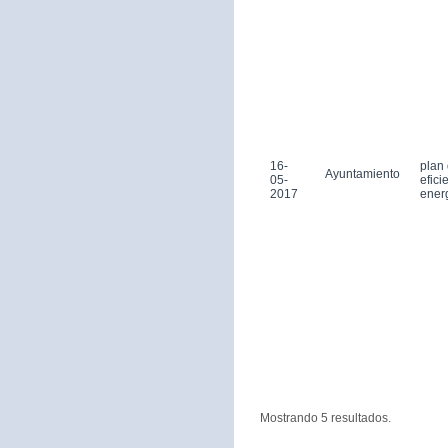
16-
plan
Ayuntamiento
05-
efici
2017
ener
Mostrando 5 resultados.