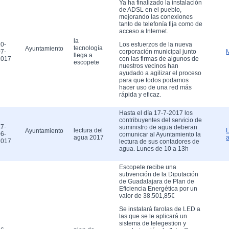
Ya ha finalizado la instalación
de ADSL en el pueblo,
mejorando las conexiones
tanto de telefonía fija como de
acceso a Internet.
la
0-
Los esfuerzos de la nueva
tecnología
Ayuntamiento
7-
corporación municipal junto
llega a
2017
con las firmas de algunos de
escopete
nuestros vecinos han
ayudado a agilizar el proceso
para que todos podamos
hacer uso de una red más
rápida y eficaz.
Hasta el día 17-7-2017 los
contribuyentes del servicio de
7-
suministro de agua deberan
lectura del
Ayuntamiento
6-
comunicar al Ayuntamiento la
agua 2017
2017
lectura de sus contadores de
agua. Lunes de 10 a 13h
Escopete recibe una
subvención de la Diputación
de Guadalajara de Plan de
Eficiencia Energética por un
valor de 38.501,85€
Se instalará farolas de LED a
las que se le aplicará un
sistema de telegestion y