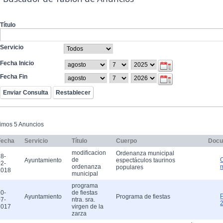
Título
Servicio
Fecha Inicio
Fecha Fin
timos 5 Anuncios
Fecha
Servicio
Título
Cuerpo
Docu
modificacion
Ordenanza municipal
8-
de
Ayuntamiento
espectáculos taurinos
2-
ordenanza
populares
2018
municipal
programa
0-
de fiestas
Ayuntamiento
Programa de fiestas
7-
ntra. sra.
2017
virgen de la
zarza