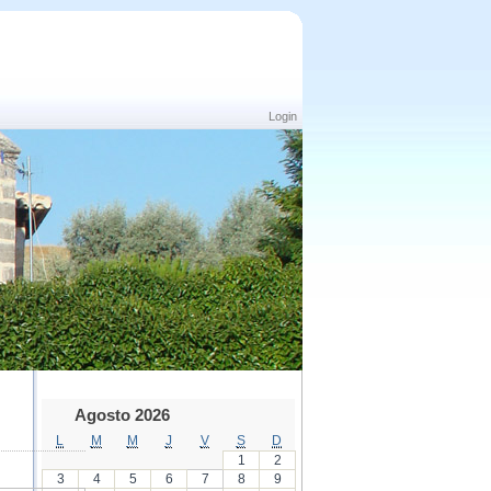
Login
Agosto 2026
L
M
M
J
V
S
D
1
2
3
4
5
6
7
8
9